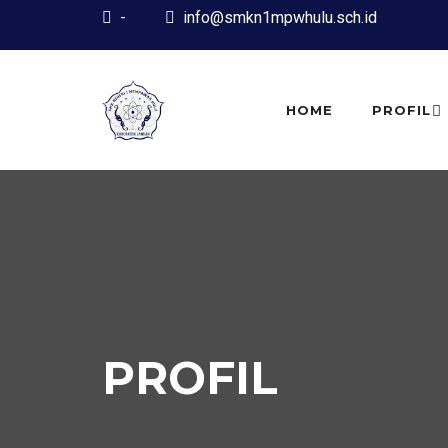
-
info@smkn1mpwhulu.sch.id
HOME
PROFIL
PROFIL