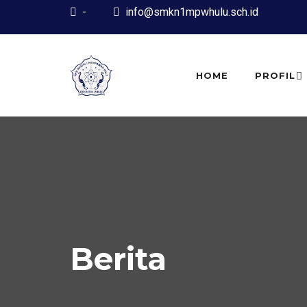
-
info@smkn1mpwhulu.sch.id
HOME
PROFIL
Berita