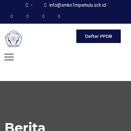
-
info@smkn1mpwhulu.sch.id
Daftar PPDB
Berita