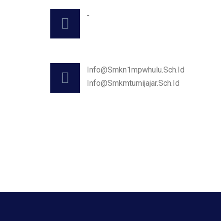
-
Info@smkn1mpwhulu.sch.id
Info@smkmtumijajar.sch.id