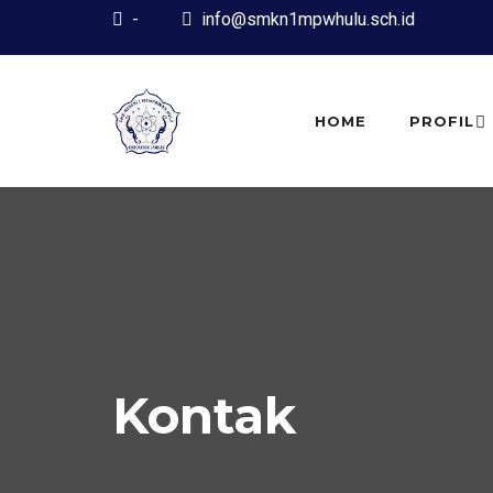
-
info@smkn1mpwhulu.sch.id
HOME
PROFIL
Kontak