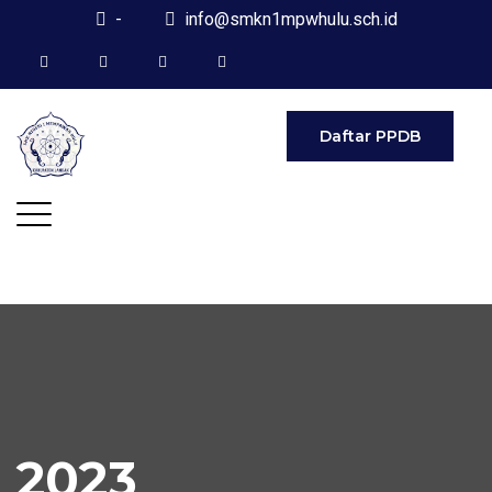
-
info@smkn1mpwhulu.sch.id
Daftar PPDB
2023